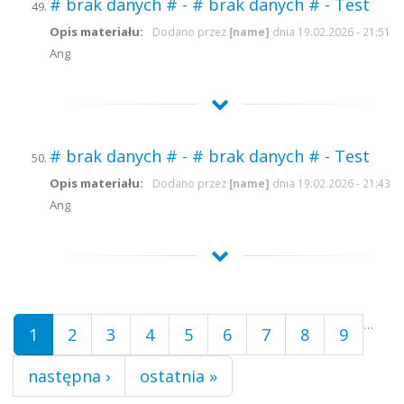
# brak danych # - # brak danych # - Test
Opis materiału:
Dodano przez
[name]
dnia 19.02.2026 - 21:51
Ang
# brak danych # - # brak danych # - Test
Opis materiału:
Dodano przez
[name]
dnia 19.02.2026 - 21:43
Ang
Strony
…
1
2
3
4
5
6
7
8
9
następna ›
ostatnia »