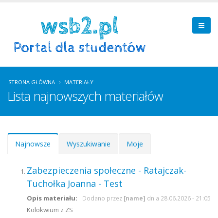
STRONA GŁÓWNA
MATERIAŁY
Lista najnowszych materiałów
Zakładki podstawowe
Najnowsze
(aktywna
Wyszukiwanie
Moje
karta)
Zabezpieczenia społeczne - Ratajczak-
Tuchołka Joanna - Test
Opis materiału:
Dodano przez
[name]
dnia 28.06.2026 - 21:05
Kolokwium z ZS