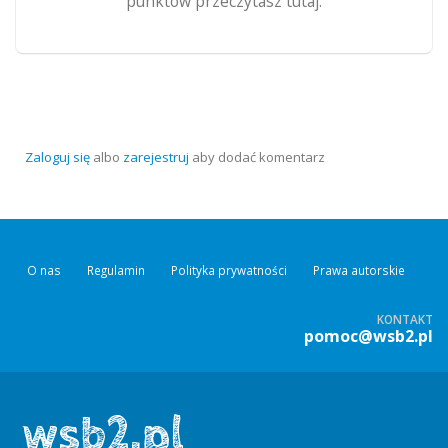
punktów przeczytasz tutaj.
Zaloguj się
albo
zarejestruj
aby dodać komentarz
O nas
Regulamin
Polityka prywatności
Prawa autorskie
KONTAKT
pomoc@wsb2.pl