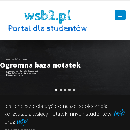
Z nami
wsb2.pl
Ogromna baza notatek
dla Wyższej Szkoły Bankowej
(Merito) oraz Uniwerystetu
Ekonomicznego
Jeśli chcesz dołączyć do naszej społeczności i
wsb
korzystać z tysięcy notatek innych studentów
uep
oraz