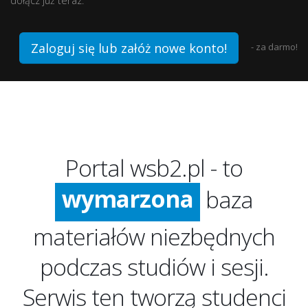
dołącz już teraz.
Zaloguj się lub załóż nowe konto!
- za darmo!
ogromna
darmowa
Portal wsb2.pl - to
wymarzona
baza
ogromna
materiałów niezbędnych
podczas studiów i sesji.
Serwis ten tworzą studenci