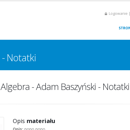
Logowanie |
STRO
- Notatki
Algebra - Adam Baszyński - Notatki
Opis
materiału
Opis:
nono nono