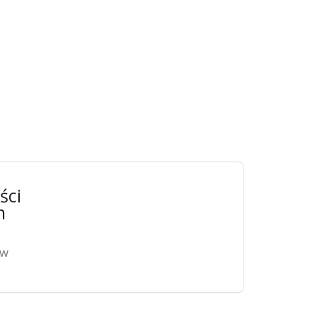
ści
n
ów