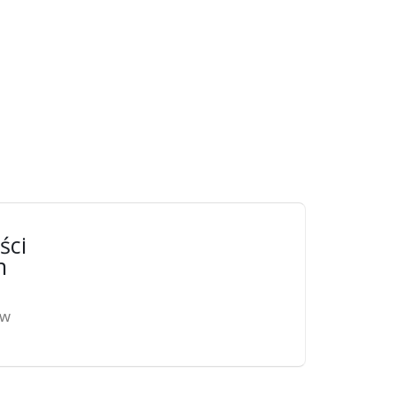
ści
n
ów