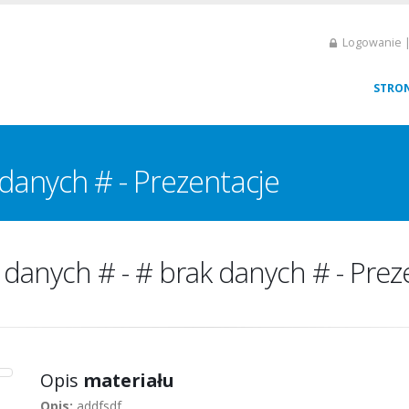
Logowanie |
STRO
 danych # - Prezentacje
 danych # - # brak danych # - Prez
Opis
materiału
Opis:
addfsdf