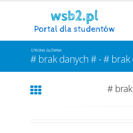
STRONA GŁÓWNA
# brak danych # - # brak
# brak