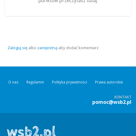
punktów przeczytasz tutaj.
Zaloguj się
albo
zarejestruj
aby dodać komentarz
O nas
Regulamin
Polityka prywatności
Prawa autorskie
KONTAKT
pomoc@wsb2.pl