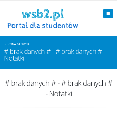
STRONA GŁÓWNA
# brak danych # - # brak danych # -
Notatki
# brak danych # - # brak danych #
- Notatki