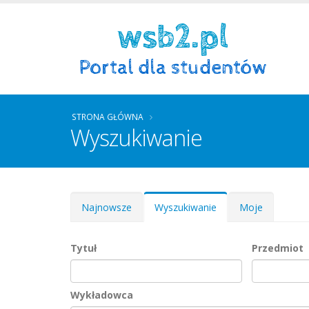
STRONA GŁÓWNA
Wyszukiwanie
Zakładki podstawowe
Najnowsze
Wyszukiwanie
(aktywna
Moje
karta)
Tytuł
Przedmiot
Wykładowca