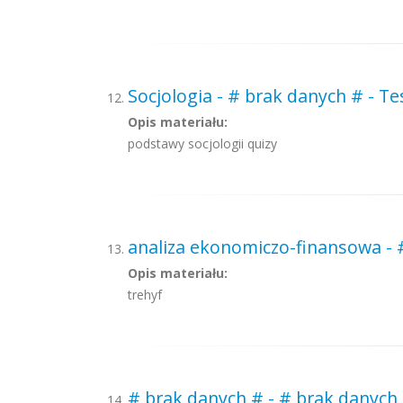
Socjologia - # brak danych # - Te
Opis materiału:
podstawy socjologii quizy
analiza ekonomiczo-finansowa - 
Opis materiału:
trehyf
# brak danych # - # brak danych