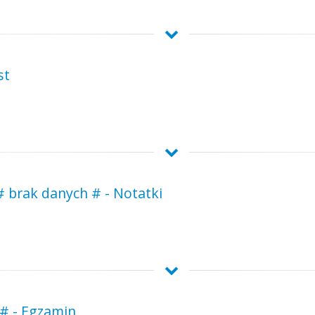
st
# brak danych # - Notatki
 # - Egzamin