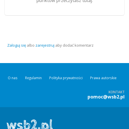
punktów przeczytasz tutaj.
Zaloguj się
albo
zarejestruj
aby dodać komentarz
O nas
Regulamin
Polityka prywatności
Prawa autorskie
KONTAKT
pomoc@wsb2.pl