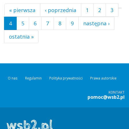
Strony
…
« pierwsza
‹ poprzednia
1
2
3
4
5
6
7
8
9
następna ›
ostatnia »
O nas
Regulamin
Polityka prywatności
Prawa autorskie
KONTAKT
pomoc@wsb2.pl