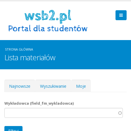
STRONA GŁÓWNA
Lista materiałów
Zakładki podstawowe
Najnowsze
Wyszukiwanie
Moje
Wykładowca (field_fm_wykladowca)