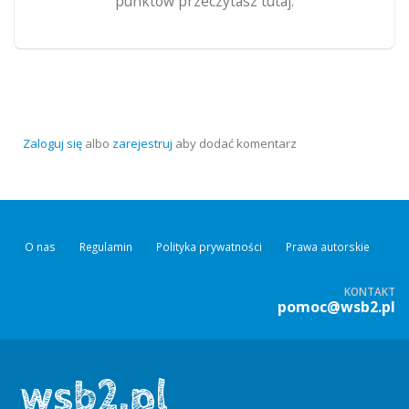
punktów przeczytasz tutaj.
Zaloguj się
albo
zarejestruj
aby dodać komentarz
O nas
Regulamin
Polityka prywatności
Prawa autorskie
KONTAKT
pomoc@wsb2.pl