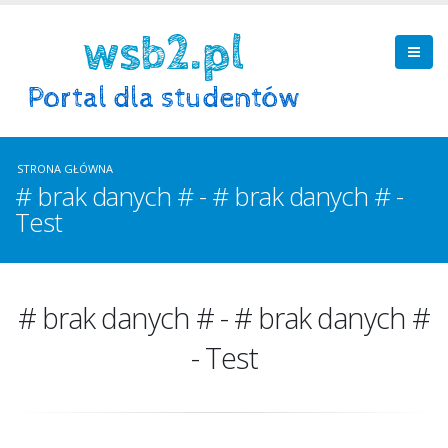
STRONA GŁÓWNA
# brak danych # - # brak danych # -
Test
# brak danych # - # brak danych #
- Test