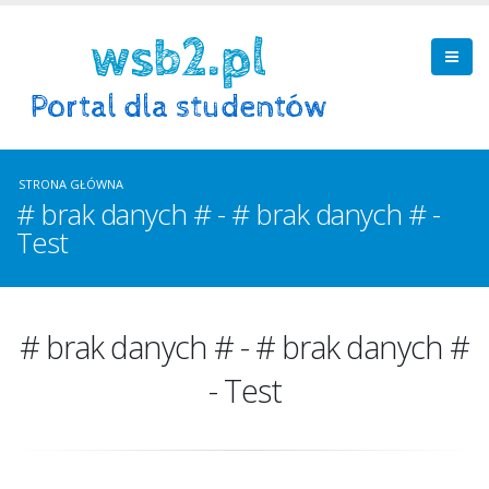
STRONA GŁÓWNA
# brak danych # - # brak danych # -
Test
# brak danych # - # brak danych #
- Test