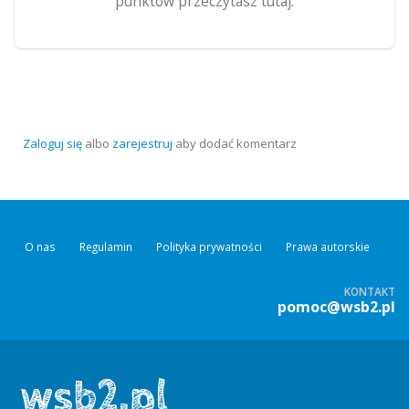
punktów przeczytasz tutaj.
Zaloguj się
albo
zarejestruj
aby dodać komentarz
O nas
Regulamin
Polityka prywatności
Prawa autorskie
KONTAKT
pomoc@wsb2.pl