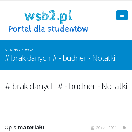
STRONA GŁÓWNA
# brak danych # - budner - Notatki
# brak danych # - budner - Notatki
Opis
materiału
20 cze, 2024