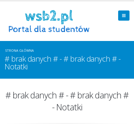
STRONA GŁÓWNA
# brak danych # - # brak danych # -
Notatki
# brak danych # - # brak danych #
- Notatki