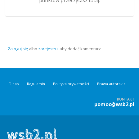
punktów przeczytasz tutaj.
Zaloguj się
albo
zarejestruj
aby dodać komentarz
O nas
Regulamin
Polityka prywatności
Prawa autorskie
KONTAKT
pomoc@wsb2.pl