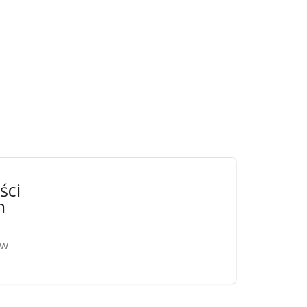
ści
n
ów