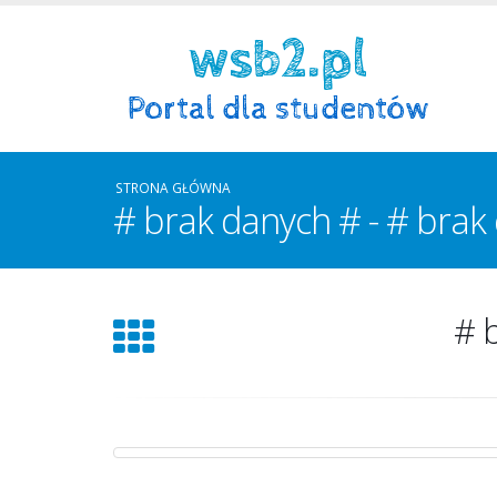
STRONA GŁÓWNA
# brak danych # - # brak 
# 