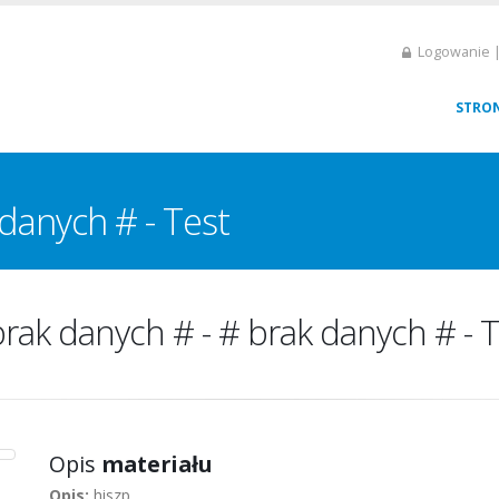
Logowanie |
STRO
danych # - Test
brak danych # - # brak danych # - T
Opis
materiału
Opis:
hiszp