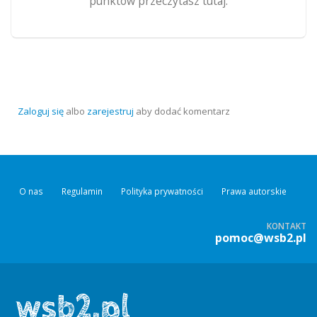
punktów przeczytasz tutaj.
Zaloguj się
albo
zarejestruj
aby dodać komentarz
O nas
Regulamin
Polityka prywatności
Prawa autorskie
KONTAKT
pomoc@wsb2.pl