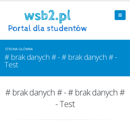
STRONA GŁÓWNA
# brak danych # - # brak danych # -
Test
# brak danych # - # brak danych #
- Test