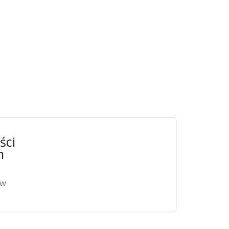
ści
n
ów