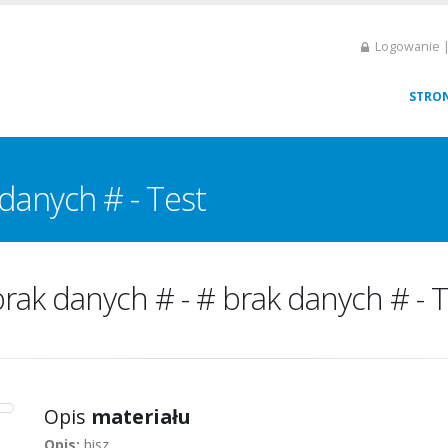
Logowanie |
STRO
danych # - Test
brak danych # - # brak danych # - T
Opis
materiału
Opis:
hisz