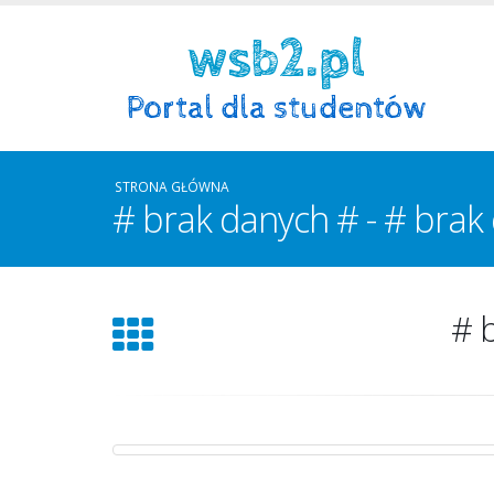
STRONA GŁÓWNA
# brak danych # - # brak 
# 