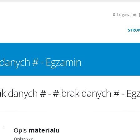
Logowanie |
STRO
 danych # - Egzamin
ak danych # - # brak danych # - Eg
Opis
materiału
Opis:
xxx