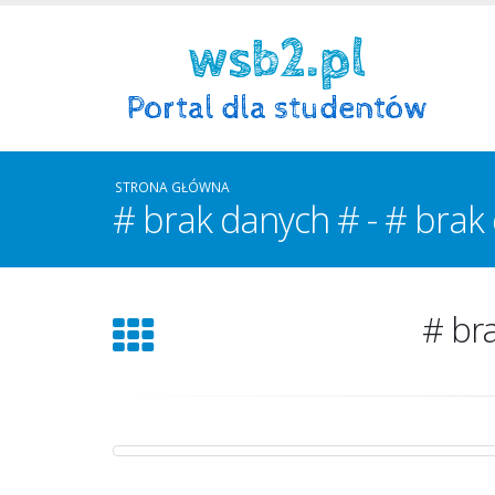
STRONA GŁÓWNA
# brak danych # - # brak
# br