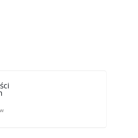
ści
n
ów