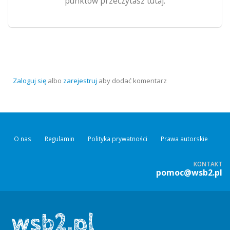
punktów przeczytasz tutaj.
Zaloguj się
albo
zarejestruj
aby dodać komentarz
O nas
Regulamin
Polityka prywatności
Prawa autorskie
KONTAKT
pomoc@wsb2.pl