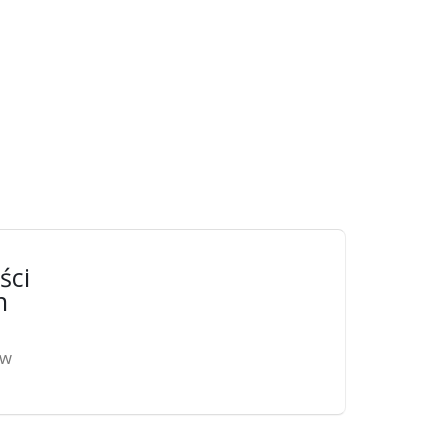
ści
n
ów