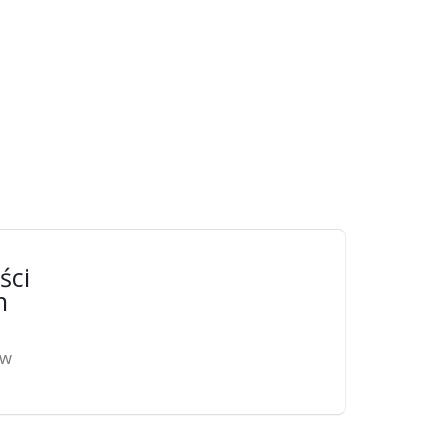
ści
n
ów