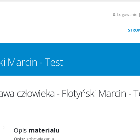
Logowanie |
STRO
ki Marcin - Test
awa człowieka - Flotyński Marcin - T
Opis
materiału
Opis:
zobowiązania