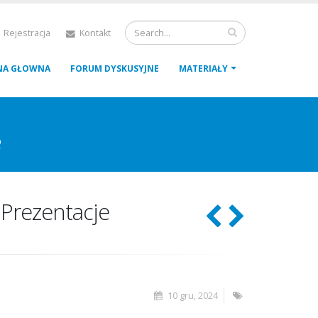
 Rejestracja
Kontakt
NA GŁOWNA
FORUM DYSKUSYJNE
MATERIAŁY
e
 Prezentacje
10 gru, 2024