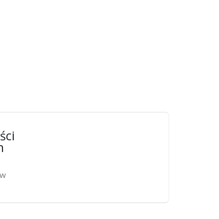
ści
n
ów