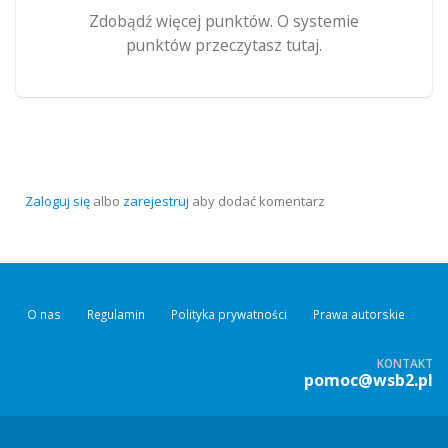
Zdobądź więcej punktów. O systemie
punktów przeczytasz tutaj.
Zaloguj się
albo
zarejestruj
aby dodać komentarz
O nas
Regulamin
Polityka prywatności
Prawa autorskie
KONTAKT
pomoc@wsb2.pl