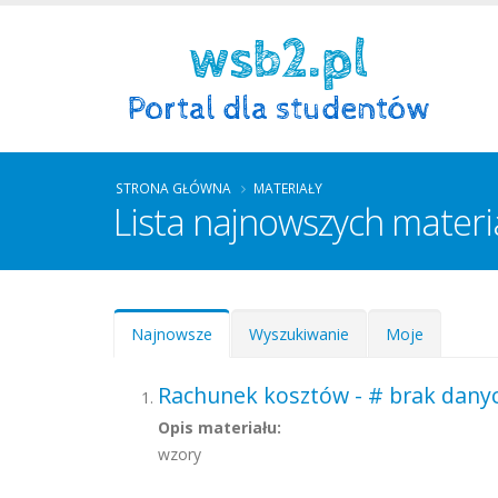
STRONA GŁÓWNA
MATERIAŁY
Lista najnowszych mater
Zakładki podstawowe
Najnowsze
(aktywna
Wyszukiwanie
Moje
karta)
Rachunek kosztów - # brak danyc
Opis materiału:
wzory