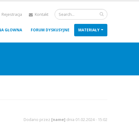
 Rejestracja
Kontakt
NA GŁOWNA
FORUM DYSKUSYJNE
MATERIAŁY
Dodano przez
[name]
dnia 01.02.2024 - 15:02