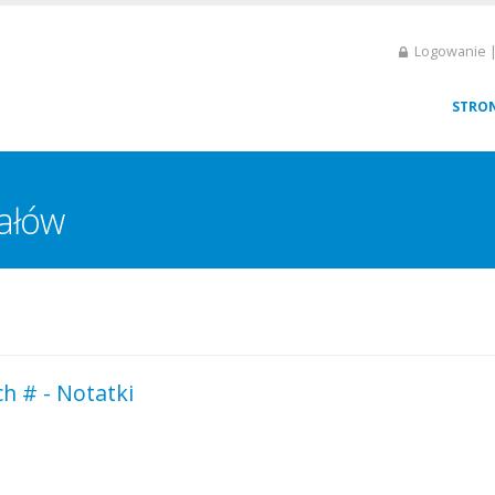
Logowanie |
STRO
iałów
h # - Notatki