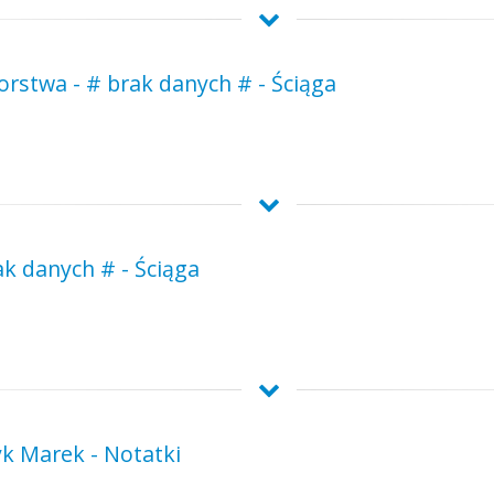
orstwa - # brak danych # - Ściąga
ak danych # - Ściąga
yk Marek - Notatki