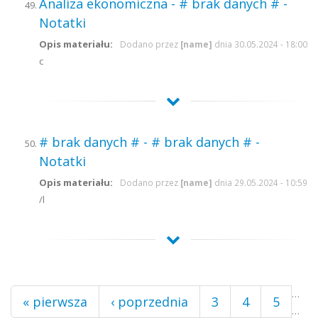
Analiza ekonomiczna - # brak danych # -
Notatki
Opis materiału:
Dodano przez
[name]
dnia 30.05.2024 - 18:00
c
# brak danych # - # brak danych # -
Notatki
Opis materiału:
Dodano przez
[name]
dnia 29.05.2024 - 10:59
/l
Strony
…
« pierwsza
‹ poprzednia
3
4
5
…