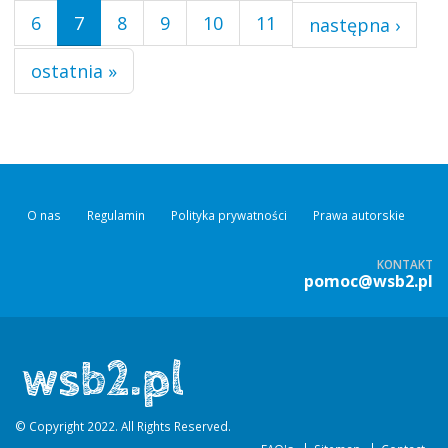
6
7
8
9
10
11
następna ›
ostatnia »
O nas
Regulamin
Polityka prywatności
Prawa autorskie
KONTAKT
pomoc@wsb2.pl
© Copyright 2022. All Rights Reserved.