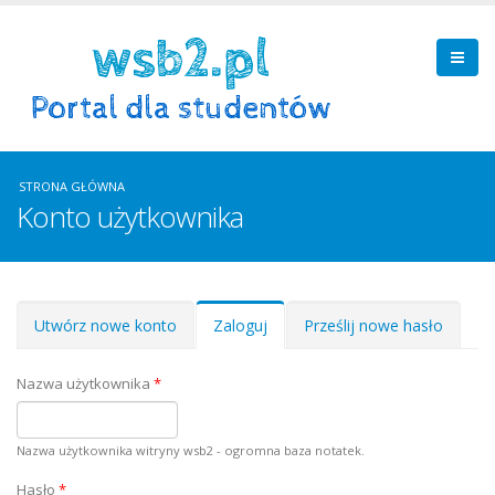
STRONA GŁÓWNA
Konto użytkownika
Zakładki podstawowe
Utwórz nowe konto
Zaloguj
(aktywna
Prześlij nowe hasło
karta)
Nazwa użytkownika
*
Nazwa użytkownika witryny wsb2 - ogromna baza notatek.
Hasło
*