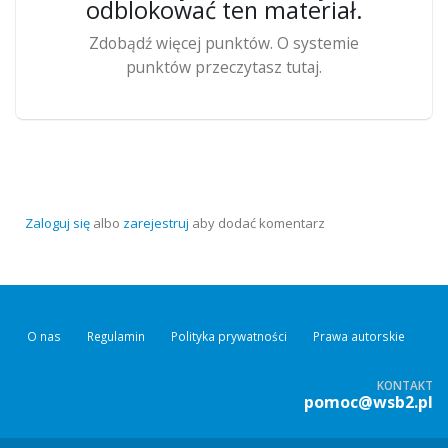
odblokować ten materiał.
Zdobądź więcej punktów. O systemie
punktów przeczytasz tutaj.
Zaloguj się
albo
zarejestruj
aby dodać komentarz
O nas
Regulamin
Polityka prywatności
Prawa autorskie
KONTAKT
pomoc@wsb2.pl