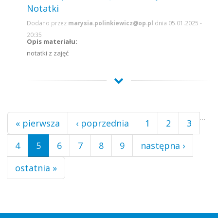
Notatki
Dodano przez
marysia.polinkiewicz@op.pl
dnia 05.01.2025 -
20:35
Opis materiału:
notatki z zajęć
Strony
…
« pierwsza
‹ poprzednia
1
2
3
4
5
6
7
8
9
następna ›
ostatnia »