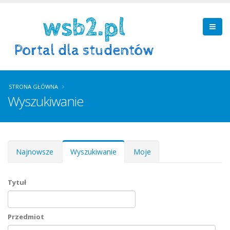
STRONA GŁÓWNA
Wyszukiwanie
Zakładki podstawowe
Najnowsze
Wyszukiwanie
(aktywna
Moje
karta)
Tytuł
Przedmiot