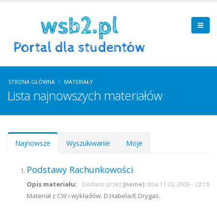
STRONA GŁÓWNA
MATERIAŁY
Lista najnowszych materiałów
Zakładki podstawowe
Najnowsze
(aktywna
Wyszukiwanie
Moje
karta)
Podstawy Rachunkowości
Opis materiału:
Dodano przez
[name]
dnia 11.02.2009 - 23:18
Materiał z CW i wykładów. D.Habela/E.Drygas.