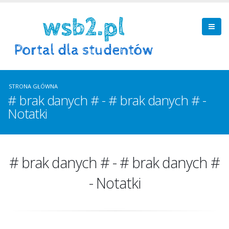
STRONA GŁÓWNA
# brak danych # - # brak danych # -
Notatki
# brak danych # - # brak danych #
- Notatki