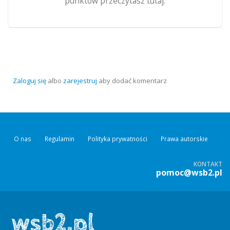
punktów przeczytasz tutaj.
Zaloguj się
albo
zarejestruj
aby dodać komentarz
O nas
Regulamin
Polityka prywatności
Prawa autorskie
KONTAKT
pomoc@wsb2.pl