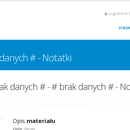
Logowanie |
STRO
danych # - Notatki
ak danych # - # brak danych # - No
Opis
materiału
Opis:
fyogu