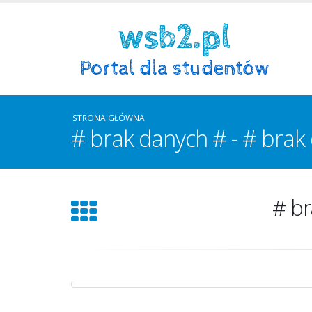
STRONA GŁÓWNA
# brak danych # - # brak 
# br