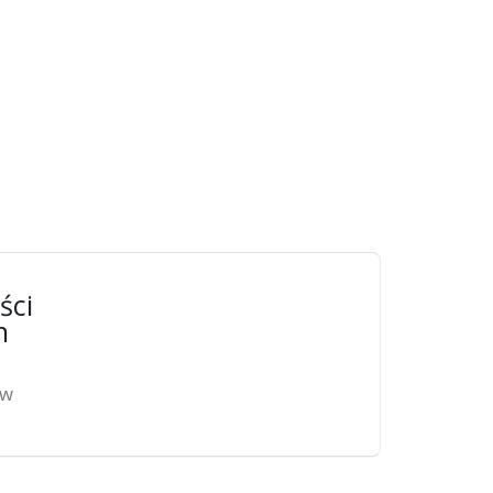
ści
n
ów