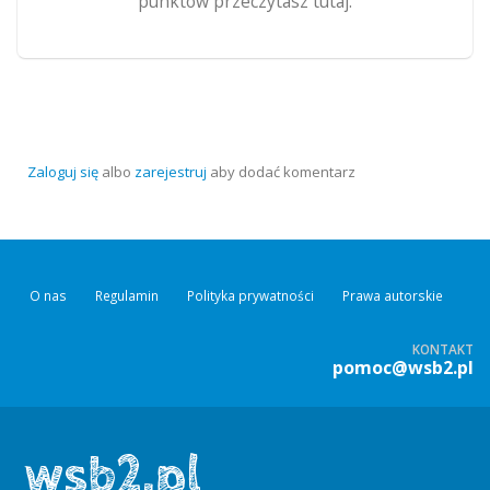
punktów przeczytasz tutaj.
Zaloguj się
albo
zarejestruj
aby dodać komentarz
O nas
Regulamin
Polityka prywatności
Prawa autorskie
KONTAKT
pomoc@wsb2.pl