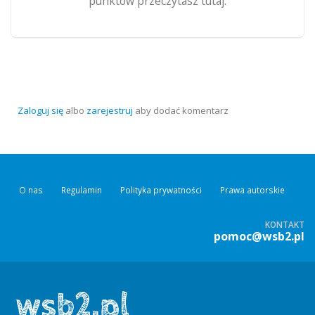
punktów przeczytasz tutaj.
Zaloguj się
albo
zarejestruj
aby dodać komentarz
O nas
Regulamin
Polityka prywatności
Prawa autorskie
KONTAKT
pomoc@wsb2.pl