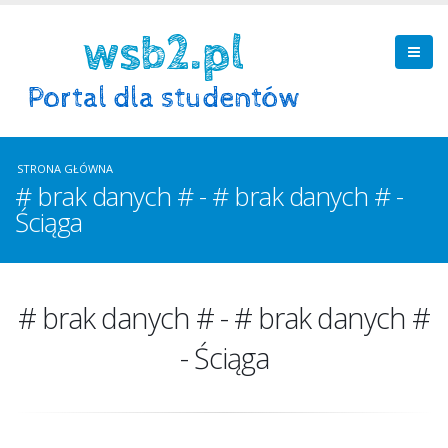
STRONA GŁÓWNA
# brak danych # - # brak danych # -
Ściąga
# brak danych # - # brak danych #
- Ściąga