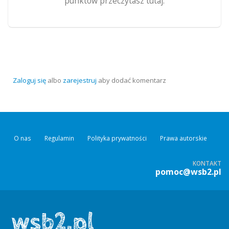
punktów przeczytasz tutaj.
Zaloguj się
albo
zarejestruj
aby dodać komentarz
O nas
Regulamin
Polityka prywatności
Prawa autorskie
KONTAKT
pomoc@wsb2.pl